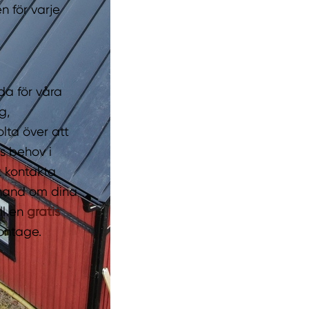
n för varje
da för våra
g,
lta över att
s behov i
t kontakta
 hand om dina
ll en
gratis
ontage.