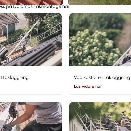
 oss på Dalarnas Takmontage här:
id takläggning
Vad kostar en takläggning 
Läs vidare här