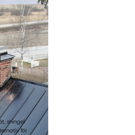
t, shingel
ernativ för