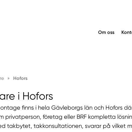
Om oss
Kont
re
»
Hofors
re i Hofors
ntage finns i hela Gävleborgs län och Hofors där
m privatperson, företag eller BRF kompletta lösni
ed takbytet, takkonsultationen, svarar på vilket ma