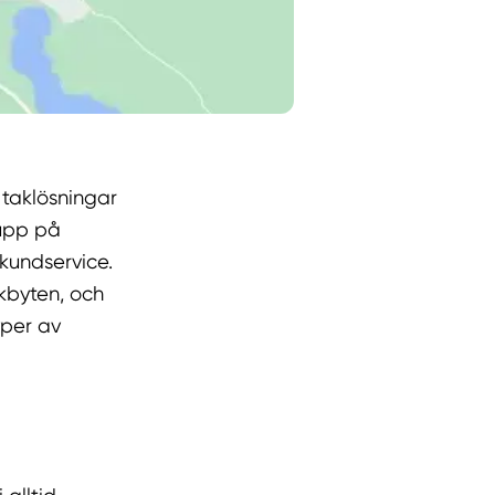
taklösningar
 upp på
kundservice.
kbyten, och
yper av