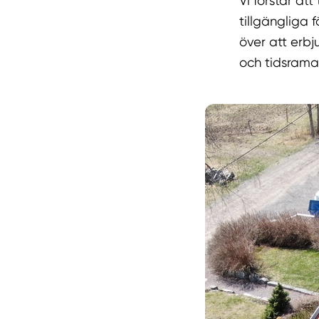
Vi förstår at
tillgängliga f
över att erb
och tidsrama