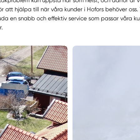
t takproblem kan uppstå när som helst, och därför är vi
ör att hjälpa till när våra kunder i Hofors behöver oss. 
juda en snabb och effektiv service som passar våra k
r.