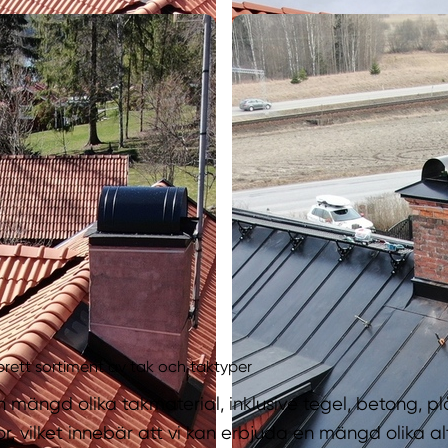
 brett sortiment av tak och taktyper
n mängd olika takmaterial, inklusive tegel, betong, plå
, vilket innebär att vi kan erbjuda en mängd olika alt