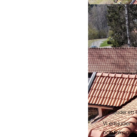
Vi erbjuder ett
Vi erbjuder e
och takpannor