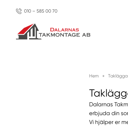
010 – 585 00 70
Hem
»
Taklägga
Taklägga
Dalarnas Takmo
erbjuda din so
Vi hjälper er m