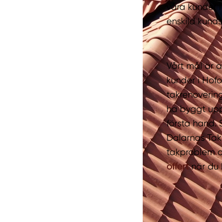
våra kunder i
enskild kund
Vårt mål är a
kunder i Hofo
takrenovering
ha byggt upp
första hand. 
Dalarnas Tak
takproblem oc
offert
när du 