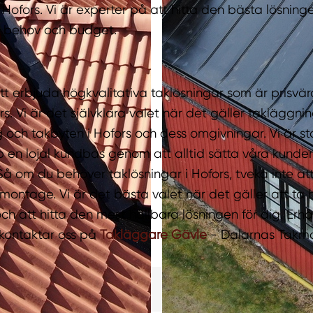
 Hofors. Vi är experter på att hitta den bästa lösninge
s behov och budget.
tt erbjuda högkvalitativa taklösningar som är prisvär
rs. Vi är det självklara valet när det gäller takläggnin
 och takbyten i Hofors och dess omgivningar. Vi är sto
 en lojal kundbas genom att alltid sätta våra kunder
Så om du behöver taklösningar i Hofors, tveka inte at
montage. Vi är det bästa valet när det gäller att ta
h att hitta den mest hållbara lösningen för dig. Erhå
kontaktar oss på
Takläggare Gävle
- Dalarnas Takm