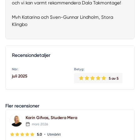
och vi kan varmt rekommendera Dala Takmontage!
Mvh Katarina och Sven-Gunnar Lindholm, Stora
Klingbo
Recensiondetaljer
När:
Betyg:
juli 2025
5
av 5
Fler recensioner
Karin Gifvas, Studera Mera
mars 2026
•
5.0
Utmärkt