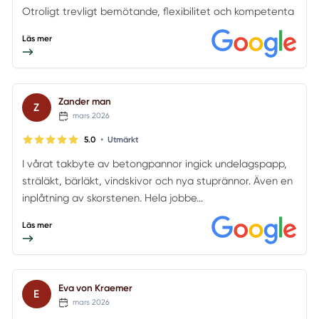
Otroligt trevligt bemötande, flexibilitet och kompetenta
Läs mer
Zander man
Z
mars 2026
•
5.0
Utmärkt
I vårat takbyte av betongpannor ingick undelagspapp,
sträläkt, bärläkt, vindskivor och nya stuprännor. Även en
inplåtning av skorstenen. Hela jobbe...
Läs mer
Eva von Kraemer
E
mars 2026