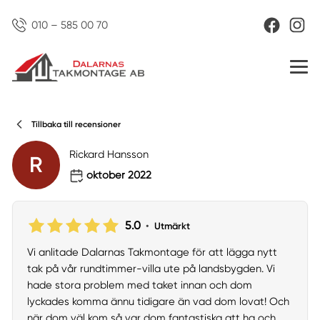
010 – 585 00 70
Tillbaka till recensioner
Rickard Hansson
R
oktober 2022
5.0
•
Utmärkt
Vi anlitade Dalarnas Takmontage för att lägga nytt
tak på vår rundtimmer-villa ute på landsbygden. Vi
hade stora problem med taket innan och dom
lyckades komma ännu tidigare än vad dom lovat! Och
när dom väl kom så var dom fantastiska att ha och