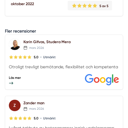
oktober 2022
5
av 5
Fler recensioner
Karin Gifvas, Studera Mera
mars 2026
•
5.0
Utmärkt
Otroligt trevligt bemötande, flexibilitet och kompetenta
Läs mer
Zander man
Z
mars 2026
•
5.0
Utmärkt
I vårat takbyte av betongpannor ingick undelagspapp,