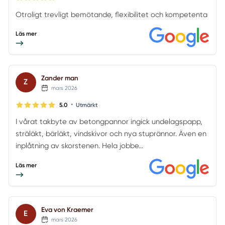
Otroligt trevligt bemötande, flexibilitet och kompetenta
Läs mer
Zander man
Z
mars 2026
•
5.0
Utmärkt
I vårat takbyte av betongpannor ingick undelagspapp,
sträläkt, bärläkt, vindskivor och nya stuprännor. Även en
inplåtning av skorstenen. Hela jobbe...
Läs mer
Eva von Kraemer
E
mars 2026