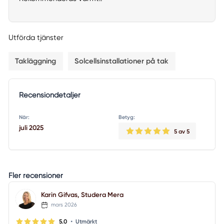
Utförda tjänster
Takläggning
Solcellsinstallationer på tak
Recensiondetaljer
När:
Betyg:
juli 2025
5
av 5
Fler recensioner
Karin Gifvas, Studera Mera
mars 2026
•
5.0
Utmärkt