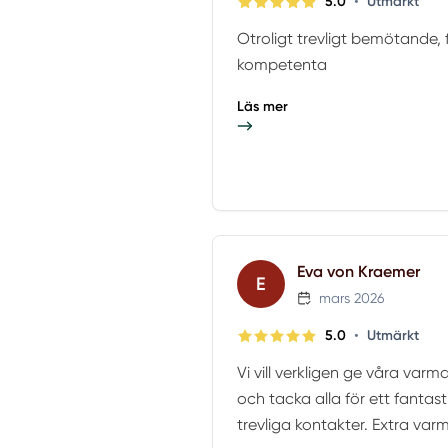
•
5.0
Utmärkt
Otroligt trevligt bemötande, f
kompetenta
Läs mer
Eva von Kraemer
E
mars 2026
•
5.0
Utmärkt
Vi vill verkligen ge våra va
och tacka alla för ett fantast
trevliga kontakter. Extra varmt