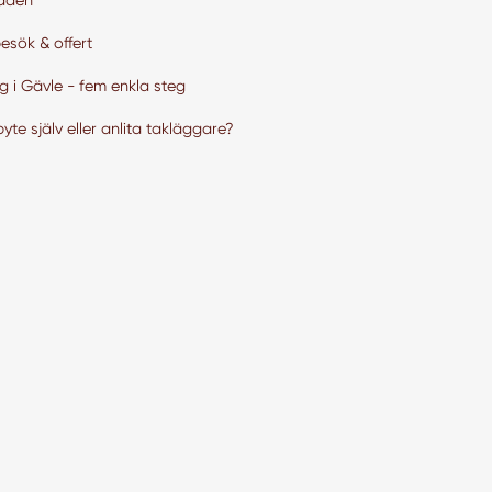
åden
sök & offert
g i Gävle - fem enkla steg
yte själv eller anlita takläggare?