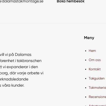
@dalarnastakmontage.se
Boka hembesök
Meny
Hem
vill vi på Dalarnas
Om oss
farenhet i takbranschen
tt vi expanderar i den
Kontakt
borg, där varje arbete vi
Takguiden
 marknadsledande
s våra kunder.
Takmateria
Recension