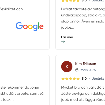
•
5.0
Utmärkt
lexibilitet och
I vårat takbyte av beton
undelagspapp, sträläkt, b
stuprännor. Även en inplå
jobbe...
Läs mer
Kim Eriksson
K
mars 2026
•
5.0
Utmärkt
rmaste rekommendationer
Mycket bra och väl utfört a
iskt utfört arbete, samt så
Jätte trevliga och duktiga
 tack ...
jobb med att lägga vårat 