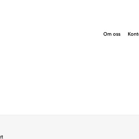
Om oss
Kont
kt