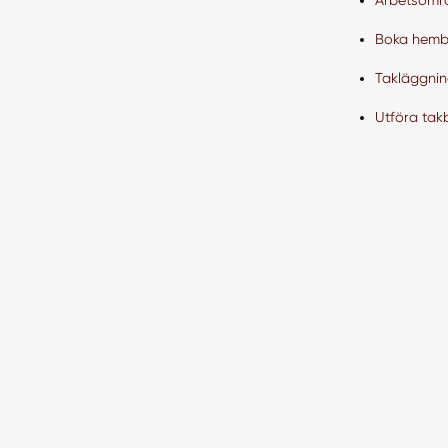
Arbetsomr
Boka hembe
Takläggnin
Utföra takb