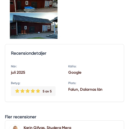
Recensiondetaljer
När:
Källa:
juli 2025
Google
Betyg:
Plats:
Falun, Dalarnas län
5
av 5
Fler recensioner
Karin Gifvas, Studera Mera