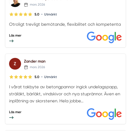
mars 2026
•
5.0
Utmärkt
Otroligt trevligt bemötande, flexibilitet och kompetenta
Läs mer
Zander man
Z
mars 2026
•
5.0
Utmärkt
I vårat takbyte av betongpannor ingick undelagspapp,
sträläkt, bärläkt, vindskivor och nya stuprännor. Även en
inplåtning av skorstenen. Hela jobbe...
Läs mer